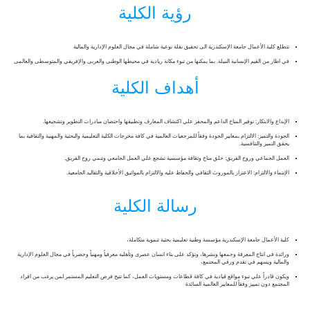
رؤية الكلية
تتطلع كلية الأعمال جامعة الإسكندرية الى تحقيق نقلة نوعية شاملة في مجال العلوم الإدارية والمالية
في اطار من القيم الإنسانية النبيلة. بما يمكنها من تبوء مكانة ريادية في محيطها الوطنى والعربى والإفريقي والمتوسطى والعالمى
أهداف الكلية
الإبداع والابتكار: توفير المناخ الداعم والمحفز علي اكتشاف المعارف وتطبيقها واحتضان مبادرات التطوير وتشجيعها.
الجودة والتميز: الالتزام بمعايير الجودة وفقاً للمرجعيات العالمية في كافة مخرجات الكلية التعليمية والبحثية والمهنية والثقافية بما
يحقق التميز والتنافسية.
العمل الجماعي وروح الفريق: خلق مناخ وثقافة مؤسسية تشجع علي العمل الجامعي وتنمي روح الفريق.
الإنتماء والالتزام: الاعتزاز بالموروث الثقافي والحفاظ عليه والالتزام بالمواثيق الأخلاقية والتقاليد الجامعية.
رسالة الكلية
كلية الأعمال جامعة الإسكندرية مؤسسة وطنية تعليمية بحثية تنموية متكاملة،
ورائدة في انتاج المعرفة وجمعها ونشرها، وتؤكد على بناء انسان عصرى وتأهليه معرفياً ومهنياً وحضرياً في مجال العلوم الإدارية
والمالية ويسهم في تقدم ورقي المجتمع،
ويكون قادراً علي تبوء مواقع قيادية في كافة قطاعات ومستويات العمل، كما تتيح فرص التعليم المستمر لمن يرغب من افراد
المجتمع دون تمييز وفقاً للمعايير العالمية السائدة